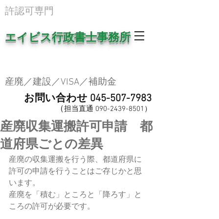
​許認可専門
エイビス行政書士事務所
産廃／建設／VISA／補助金
お問い合わせ
045-507-7983
（
担当直
通
0
90-2439-8501
​）
産廃収集運搬許可申請 都
道府県ごとの差異
産廃の収集運搬を行う際、都道府県に
許可の申請を行うことはご存じかと思
います。
産廃を「積む」ところと「降ろす」と
ころの許可が必要です。