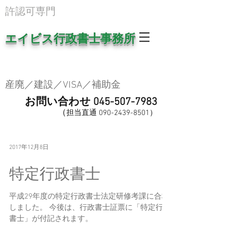
​許認可専門
エイビス行政書士事務所
産廃／建設／VISA／補助金
お問い合わせ
045-507-7983
（
担当直
通
0
90-2439-8501
​）
2017年12月8日
特定行政書士
平成29年度の特定行政書士法定研修考課に合格
しました。 今後は、行政書士証票に「特定行政
書士」が付記されます。