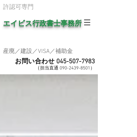
​許認可専門
エイビス行政書士事務所
産廃／建設／VISA／補助金
お問い合わせ
045-507-7983
（
担当直
通
0
90-2439-8501
​）