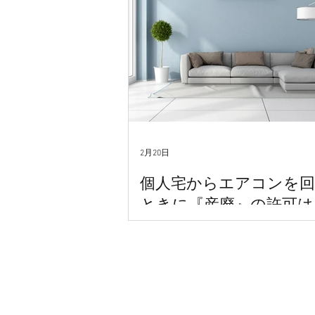
2月20日
個人宅からエアコンを
ときに『産廃』の許可は
か？
エアコンの入替工事や撤去工事を
者様から、よくいただく質問があ
個人宅から取り外したエアコンを
場合、 産業廃棄物収集運搬業の許