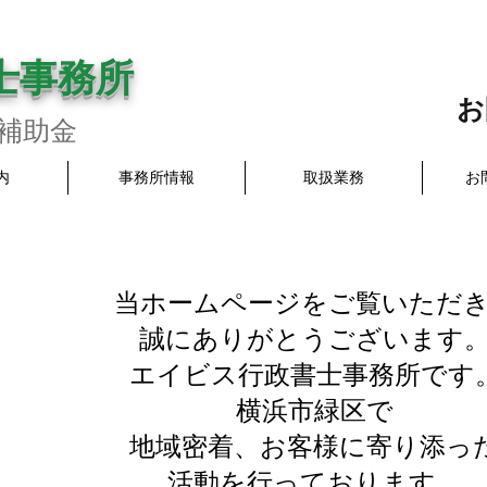
士事務所
お
／補助金
内
事務所情報
取扱業務
お
当ホームページをご覧いただ
誠にありがとうございます
エイビス行政書士事務所です
横浜市緑区で
地域密着、お客様に寄り添っ
活動を行っております。