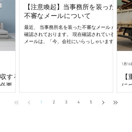
【注意喚起】当事務所を装った
不審なメールについて
最近、 当事務所名を装った不審なメール が
確認されております。 現在確認されている
メールは、「今、会社にいらっしゃいます
か。」などの 簡単な本文のみ が記載されて
おり、当事務所とは一切関係ございませ
ん。 当事務所から、 不審なリンクのクリッ
1月16
クを求める 添付ファイルを一方的に送付す
回収する
【
る 電子マネーや金銭の支払いを求める とい
った連絡を行うことはございません。 この
必要
に
ようなメールを受信された場合は、 返信・
要
リンクのクリック・添付ファイルの開封等
1
2
3
4
5
は行わず、削除 していただきますようお願
行う事業
産廃
いいたします。 ご不明な点がございました
ります。
ら、当事務所まで直接ご連絡ください。
回収する
可は必要