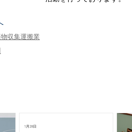
へ
棄物収集運搬業
明
1月28日