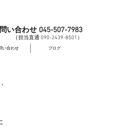
問い合わせ 045-507-7983
（
担当直
通
0
90-2439-8501
​）
問い合わせ
ブログ
き、
。
。
た