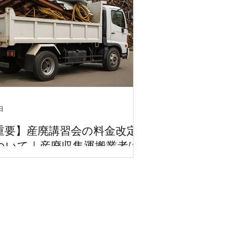
日
重要】産廃講習会の料金改定
ついて｜産廃収集運搬業者は
注意
の講習会受講料が改訂されます