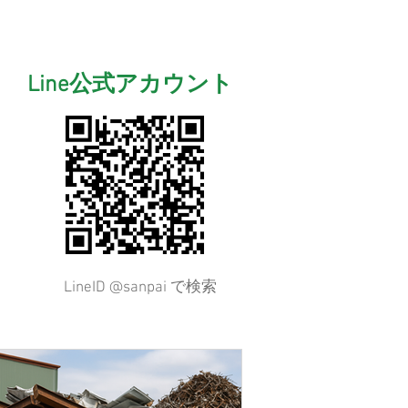
Line公式アカウント
LineID @sanpai で検索