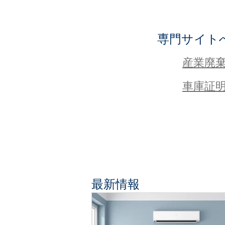
専門サイト
産業廃
​車庫証
​最新情報