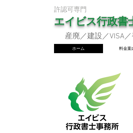
​許認可専門
エイビス行政書
産廃／建設／VISA
ホーム
料金案