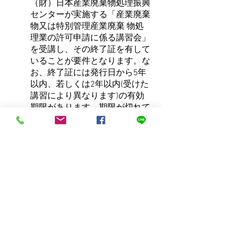
（財）日本産業廃棄物処理振興
センターが実施する「産業廃棄
物又は特別管理産業廃棄 物処
理業の許可申請に係る講習会」
を受講し、その終了証を有して
いることが要件となります。な
お、終了証には発行日から5年
以内、若しくは2年以内(受けた
講習により異なります)の有効
期限があります。期限が切れて
いる場合は、再度受講する必要
があります。
また、講習会の受講者は、
「申請者が法人の場合には、そ
の代表者若しくはその業務を行
う役員（監査役を除く。）又は
政令使用 人（県所管区域を事
業活動の範囲とする支店等の代
表者に限る。）が講習を修了し
なければなりません。申請者が