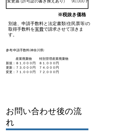
変更届 (許可証の書き換えあり)
90,000 円
※税抜き価格
別途、申請手数料と法定書類(住民票等)の
取得手数料を
実費
で請求させて頂きま
す。
参考)申請手数料(神奈川県)
産業廃棄物 特別管理産業廃棄物
新規：８１,０００円 ８１,０００円
更新：７３,０００円 ７４,０００円
変更：７１,０００円 ７２,０００円
お問い合わせ後の流
れ