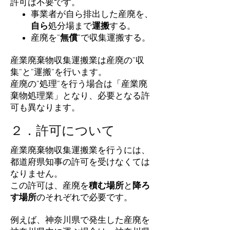
許可は不要です。
事業者が自ら排出した産廃を、
自ら
処分場まで
運搬
する。
産廃を”
無償
”で収集運搬する。
産業廃棄物収集運搬業は産廃の”収
集”と”運搬”を行います。
産廃の”処理”を行う場合は「産業廃
棄物処理業」となり、必要となる許
可も異なります。
２．許可について
産業廃棄物収集運搬業を行うには、
都道府県知事の許可を受けなくては
なりません。
この許可は、産廃を
積む場所
と
降ろ
す場所
のそれぞれで必要です。
​例えば、神奈川県で発生した産廃を