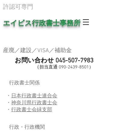
​許認可専門
エイビス行政書士事務所
産廃／建設／VISA／補助金
お問い合わせ
045-507-7983
（
担当直
通
0
90-2439-8501
​）
行政書士関係
・
日本行政書士連合会
・
神奈川県行政書士会
・
行政書士会緑支部
行政・行政機関