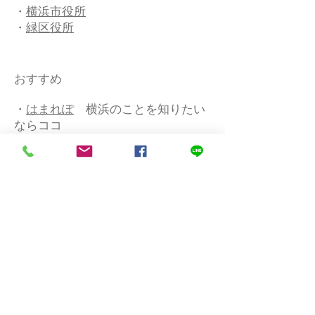
・
横浜市役所
・
緑区役所
おすすめ
・
はまれぽ
横浜のことを知りたい
ならココ
・
タウンニュース
神奈川のことを
知りたいなら
ココ
産廃収集運搬業許可のことならまずはご
相談ください
© 2017 - by エイビス行政書士事務所.