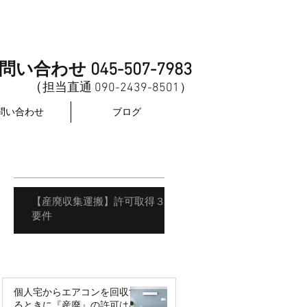
問い合わせ 045-507-7983
（
担当直
通
0
90-2439-8501
​）
問い合わせ
ブログ
【産廃収集運搬】許可取得３
要件​
個人宅からエアコンを回収す
るときに『産廃』の許可は必