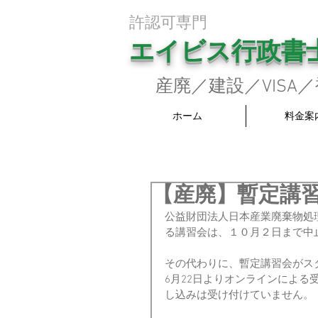
​許認可専門
エイビス行政書
産廃／建設／VISA
ホーム
料金案
【産廃】暫定講
公益財団法人日本産業廃棄物処
る講習会は、１０月２日まで中
その代わりに、暫定講習会がス
6月22日よりオンラインによ
し込みは受け付けていません。