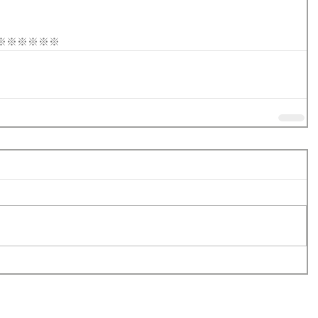
※※※※※※