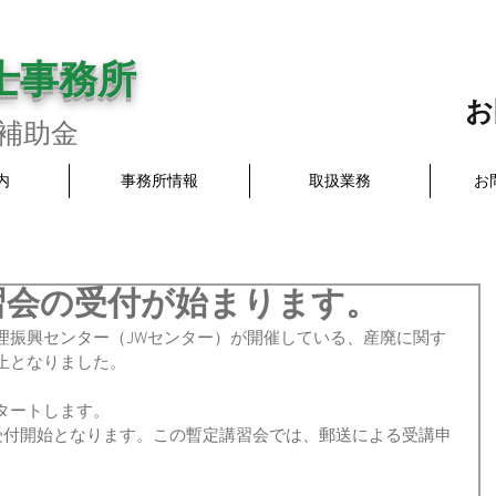
士事務所
お
／補助金
内
事務所情報
取扱業務
お
習会の受付が始まります。
理振興センター（JWセンター）が開催している、産廃に関す
止となりました。
タートします。
る受付開始となります。この暫定講習会では、郵送による受講申