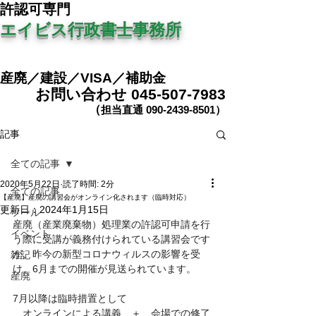
​許認可専門
エイビス行政書士事務所
産廃／建設／VISA／補助金
お問い合わせ
045-507-7983
（
担当直
通
0
90-2439-8501
​）
記事
全ての記事
2020年5月22日
読了時間: 2分
全ての記事
【産廃】産廃の講習会がオンライン化されます（臨時対応）
更新日：
2024年1月15日
ツール
産廃（産業廃棄物）処理業の許認可申請を行
イベント
う際に受講が義務付けられている講習会です
が、昨今の新型コロナウィルスの影響を受
雑記
け、6月までの開催が見送られています。
産廃
7月以降は臨時措置として
　オンラインによる講義　＋　会場での修了