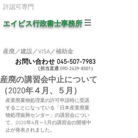
​許認可専門
エイビス行政書士事務所
産廃／建設／VISA／補助金
お問い合わせ
045-507-7983
（
担当直
通
0
90-2439-8501
​）
産廃の講習会中止について
（2020年４月、５月）
産業廃棄物処理業の許可申請時に受講
することになっている「日本産業廃棄
物処理振興センター」の講習会につい
て、2020年4月～5月の講習会の開催中
止が発表されました。