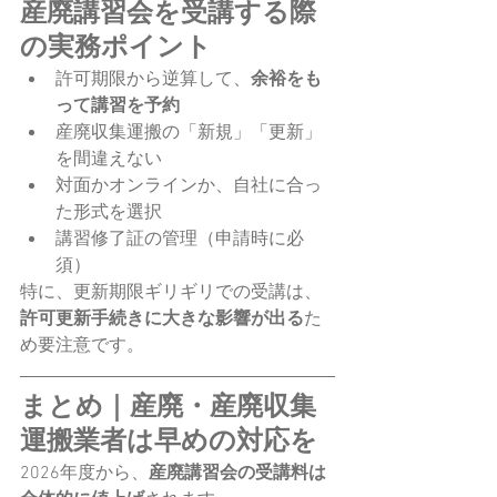
産廃講習会を受講する際
の実務ポイント
許可期限から逆算して、
余裕をも
って講習を予約
産廃収集運搬の「新規」「更新」
を間違えない
対面かオンラインか、自社に合っ
た形式を選択
講習修了証の管理（申請時に必
須）
特に、更新期限ギリギリでの受講は、
許可更新手続きに大きな影響が出る
た
め要注意です。
まとめ｜産廃・産廃収集
運搬業者は早めの対応を
2026年度から、
産廃講習会の受講料は