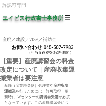
​許認可専門
エイビス行政書士事務所
産廃／建設／VISA／補助金
お問い合わせ
045-507-7983
（
担当直
通
0
90-2439-8501
​）
【重要】産廃講習会の料金
改定について｜産廃収集運
搬業者は要注意
産廃（産業廃棄物）処理業や
産廃収集
運搬業
を行うためには、許可取得・更
新時に
JWセンターの講習会受講
が必須
となっています。この産廃講習会につ