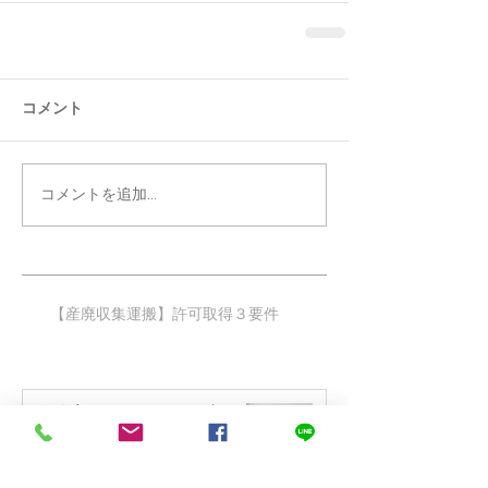
コメント
コメントを追加…
【産廃収集運搬】許可取得３要件​
個人宅からエアコンを回収する
ときに『産廃』の許可は必要
か？